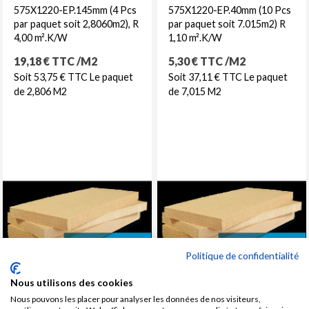
575X1220-EP.145mm (4 Pcs
575X1220-EP.40mm (10 Pcs
par paquet soit 2,8060m2), R
par paquet soit 7.015m2) R
4,00 m².K/W
1,10 m².K/W
Prix
Prix
19,18 € TTC /M2
5,30 € TTC /M2
Soit 53,75 € TTC Le paquet
Soit 37,11 € TTC Le paquet
de 2,806 M2
de 7,015 M2
Politique de confidentialité
Nous utilisons des cookies
Nous pouvons les placer pour analyser les données de nos visiteurs,