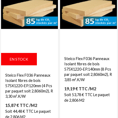
Steico Flex F036 Panneaux
EN STOCK
Isolant fibres de bois
575X1220-EP.140mm (8 Pcs
par paquet soit 2,8060m2), R
Steico Flex F036 Panneaux
3,85 m².K/W
Isolant fibres de bois
575X1220-EP.120mm (4 Pcs
Prix
19,19 € TTC /M2
par paquet soit 2,8060m2), R
Soit 53,78 € TTC Le paquet
3,30 m².K/W
de 2,806 M2
Prix
15,87 € TTC /M2
Soit 44,48 € TTC Le paquet
de 2,806 M2