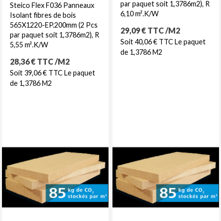
par paquet soit 1,3786m2), R
Steico Flex F036 Panneaux
6,10 m².K/W
Isolant fibres de bois
565X1220-EP.200mm (2 Pcs
Prix
29,09 € TTC /M2
par paquet soit 1,3786m2), R
Soit 40,06 € TTC Le paquet
5,55 m².K/W
de 1,3786 M2
Prix
28,36 € TTC /M2
Soit 39,06 € TTC Le paquet
de 1,3786 M2