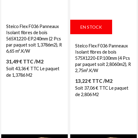
Steico Flex F036 Panneaux
EN STOCK
Isolant fibres de bois
565X1220-EP.240mm (2 Pcs
par paquet soit 1,3786m2), R
Steico Flex F036 Panneaux
6,65 m².K/W
Isolant fibres de bois
575X1220-EP.100mm (4 Pcs
Prix
31,49 € TTC /M2
par paquet soit 2,8060m2), R
Soit 43,36 € TTC Le paquet
2,75m².K/W
de 1,3786 M2
Prix
13,22 € TTC /M2
Soit 37,06 € TTC Le paquet
de 2,806 M2