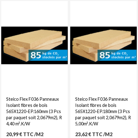
Steico Flex F036 Panneaux
Steico Flex F036 Panneaux
Isolant fibres de bois
Isolant fibres de bois
565X1220-EP.160mm (3 Pcs
565X1220-EP.180mm (3 Pcs
par paquet soit 2,0679m2), R
par paquet soit 2,0679m2), R
4,40 m².K/W
5,00m².K/W
Prix
Prix
20,99 € TTC /M2
23,62 € TTC /M2