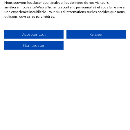
Nous pouvons les placer pour analyser les données de nos visiteurs,
améliorer notre site Web, afficher un contenu personnalisé et vous faire vivre
une expérience inoubliable. Pour plus d'informations sur les cookies que nous
utilisons, ouvrez les paramètres.
Accepter tout
Refuser
Non, ajuster
60 Rue De La Paix
24750 Champcevinel
Du lundi au jeudi : 7h30 - 12h / 14h - 18h
Vendredi : 7h30 - 12h / 14h - 17h
Samedi : fermé
05 53 04 68 22
CONTACT