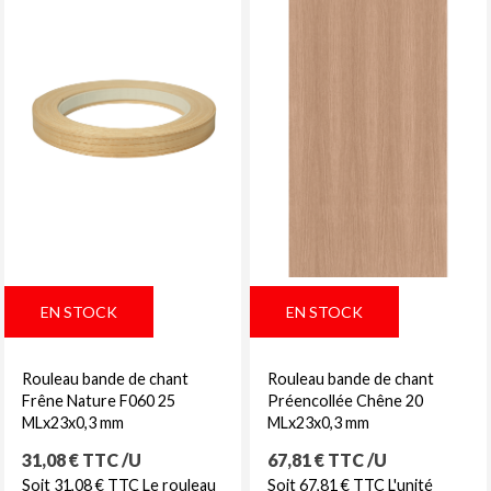
EN STOCK
EN STOCK
Rouleau bande de chant
Rouleau bande de chant
Frêne Nature F060 25
Préencollée Chêne 20
MLx23x0,3 mm
MLx23x0,3 mm
Prix
Prix
31,08 € TTC /U
67,81 € TTC /U
Soit 31,08 € TTC Le rouleau
Soit 67,81 € TTC L'unité