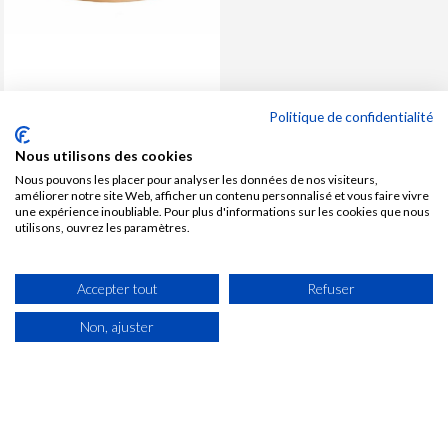
Politique de confidentialité
EN STOCK
Nous utilisons des cookies
Nous pouvons les placer pour analyser les données de nos visiteurs,
Rouleau de Plaquage
améliorer notre site Web, afficher un contenu personnalisé et vous faire vivre
préencollée pin de pays 2,5
une expérience inoubliable. Pour plus d'informations sur les cookies que nous
MLx250x0,3 mm
utilisons, ouvrez les paramètres.
Prix
33,12 € TTC /U
Soit 33,12 € TTC Le rouleau
Accepter tout
Refuser
Non, ajuster