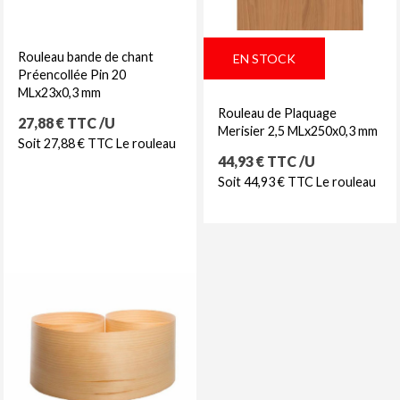
Rouleau bande de chant
EN STOCK
Préencollée Pin 20
MLx23x0,3 mm
Rouleau de Plaquage
Prix
27,88 € TTC /U
Merisier 2,5 MLx250x0,3 mm
Soit 27,88 € TTC Le rouleau
Prix
44,93 € TTC /U
Soit 44,93 € TTC Le rouleau