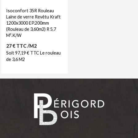
Isoconfort 35R Rouleau
Laine de verre Revêtu Kraft
1200x3000 EP.200mm
(Rouleau de 3,60m2) R 5,7
M².K/W
Prix
27 € TTC /M2
Soit 97,19 € TTC Le rouleau
de 3,6 M2