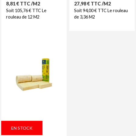
Prix
Prix
8,81 € TTC /M2
27,98 € TTC /M2
Soit 105,76 € TTC Le
Soit 94,00 € TTC Le rouleau
rouleau de 12 M2
de 3,36 M2
EN STOCK