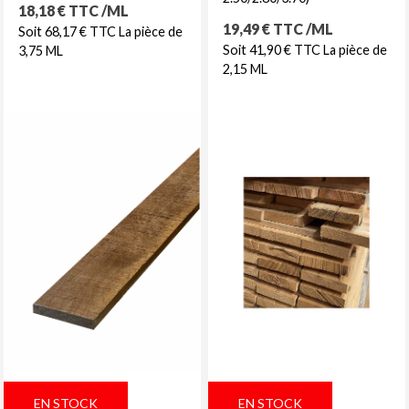
Prix
18,18 € TTC /ML
Prix
19,49 € TTC /ML
Soit 68,17 € TTC La pièce de
Soit 41,90 € TTC La pièce de
3,75 ML
2,15 ML
EN STOCK
EN STOCK