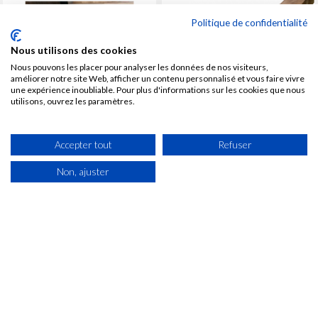
Politique de confidentialité
Nous utilisons des cookies
Nous pouvons les placer pour analyser les données de nos visiteurs,
améliorer notre site Web, afficher un contenu personnalisé et vous faire vivre
une expérience inoubliable. Pour plus d'informations sur les cookies que nous
utilisons, ouvrez les paramètres.
Accepter tout
Refuser
EN STOCK
EN STOCK
Non, ajuster
Avivé KERUING KD
Avivé Sipo Ep. 27 mm, L. 2450
41x155x5200 mm
mm
Prix
Prix
8,16 € TTC /ML
70,87 € TTC /M2
Soit 42,43 € TTC La pièce de
Soit 70,87 € TTC le M2
5,2 ML