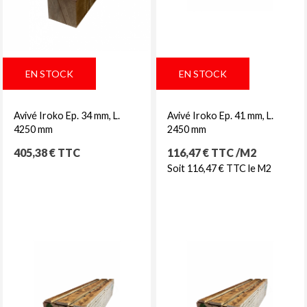
EN STOCK
EN STOCK
Avivé Iroko Ep. 34 mm, L.
Avivé Iroko Ep. 41 mm, L.
4250 mm
2450 mm
Prix
Prix
405,38 € TTC
116,47 € TTC /M2
Soit 116,47 € TTC le M2