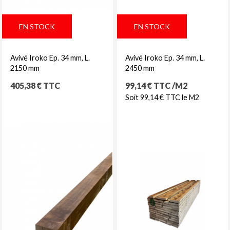
EN STOCK
EN STOCK
Avivé Iroko Ep. 34 mm, L.
Avivé Iroko Ep. 34 mm, L.
2150 mm
2450 mm
Prix
Prix
405,38 € TTC
99,14 € TTC /M2
Soit 99,14 € TTC le M2