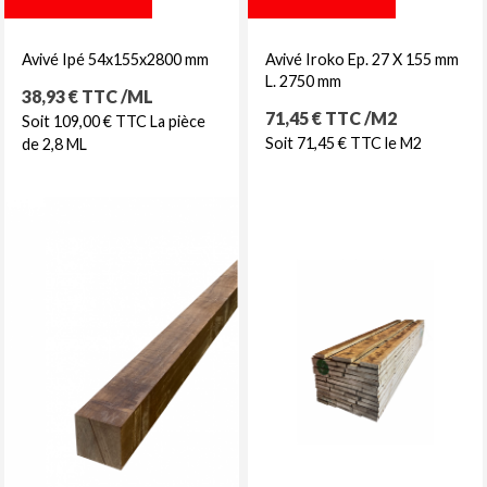
Avivé Ipé 54x155x2800 mm
Avivé Iroko Ep. 27 X 155 mm
L. 2750 mm
Prix
38,93 € TTC /ML
Prix
71,45 € TTC /M2
Soit 109,00 € TTC La pièce
Soit 71,45 € TTC le M2
de 2,8 ML