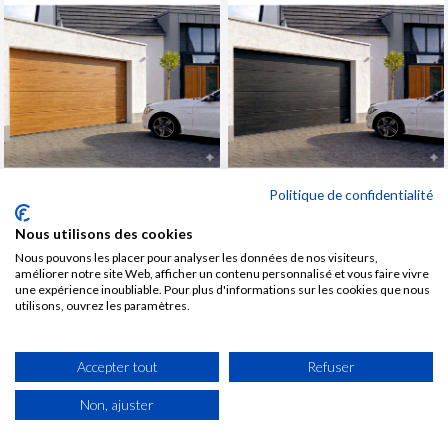
Politique de confidentialité
Nous utilisons des cookies
Nous pouvons les placer pour analyser les données de nos visiteurs,
Porte de garage
Porte de garage
améliorer notre site Web, afficher un contenu personnalisé et vous faire vivre
sectionnelle motorisé
sectionnelle motorisé
une expérience inoubliable. Pour plus d'informations sur les cookies que nous
Renomatic H.2000 x
Renomatic H.2000 x
utilisons, ouvrez les paramètres.
l.2500mm DecoColor
l.2500mm DecoColor Night
Golden Oak
Oak
Accepter tout
Refuser
Prix
Prix
1 080 € TTC
1 080 € TTC
Non, ajuster