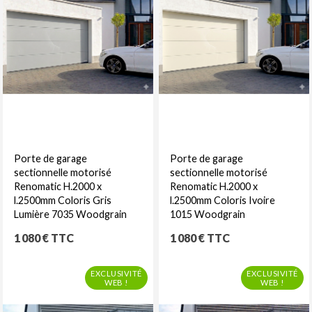
Porte de garage
Porte de garage
sectionnelle motorisé
sectionnelle motorisé
Renomatic H.2000 x
Renomatic H.2000 x
l.2500mm Coloris Gris
l.2500mm Coloris Ivoire
Lumière 7035 Woodgrain
1015 Woodgrain
Prix
Prix
1 080 € TTC
1 080 € TTC
EXCLUSIVITÉ
EXCLUSIVITÉ
WEB !
WEB !