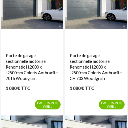
Porte de garage
Porte de garage
sectionnelle motorisé
sectionnelle motorisé
Renomatic H.2000 x
Renomatic H.2000 x
l.2500mm Coloris Anthracite
l.2500mm Coloris Anthracite
7016 Woodgrain
CH 703 Woodgrain
Prix
Prix
1 080 € TTC
1 080 € TTC
EXCLUSIVITÉ
EXCLUSIVITÉ
WEB !
WEB !