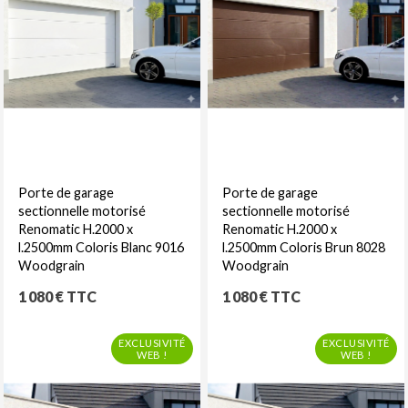
Porte de garage
Porte de garage
sectionnelle motorisé
sectionnelle motorisé
Renomatic H.2000 x
Renomatic H.2000 x
l.2500mm Coloris Blanc 9016
l.2500mm Coloris Brun 8028
Woodgrain
Woodgrain
Prix
Prix
1 080 € TTC
1 080 € TTC
EXCLUSIVITÉ
EXCLUSIVITÉ
WEB !
WEB !