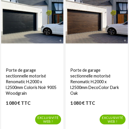
Porte de garage
Porte de garage
sectionnelle motorisé
sectionnelle motorisé
Renomatic H.2000 x
Renomatic H.2000 x
l.2500mm Coloris Noir 9005
l.2500mm DecoColor Dark
Woodgrain
Oak
Prix
Prix
1 080 € TTC
1 080 € TTC
EXCLUSIVITÉ
EXCLUSIVITÉ
WEB !
WEB !