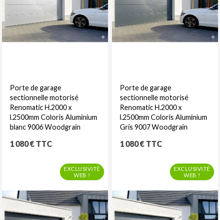
Porte de garage
Porte de garage
sectionnelle motorisé
sectionnelle motorisé
Renomatic H.2000 x
Renomatic H.2000 x
l.2500mm Coloris Aluminium
l.2500mm Coloris Aluminium
blanc 9006 Woodgrain
Gris 9007 Woodgrain
Prix
Prix
1 080 € TTC
1 080 € TTC
EXCLUSIVITÉ
EXCLUSIVITÉ
WEB !
WEB !