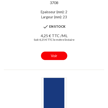
3708
Epaisseur (mm): 2
Largeur (mm): 23

EN STOCK
4,25 € TTC /ML
Soit 4,25 € TTC le mètre linéaire
Voir