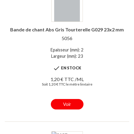
Bande de chant Abs Gris Tourterelle G029 23x2 mm
5056
Epaisseur (mm): 2
Largeur (mm): 23

EN STOCK
1,20 € TTC /ML
Soit 1,20 € TTC le mètre linéaire
Voir