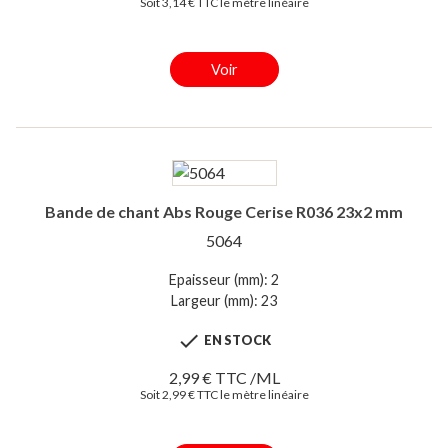
Soit 3,14 € TTC le mètre linéaire
Voir
Bande de chant Abs Rouge Cerise R036 23x2 mm
5064
Epaisseur (mm): 2
Largeur (mm): 23

EN STOCK
2,99 € TTC /ML
Soit 2,99 € TTC le mètre linéaire