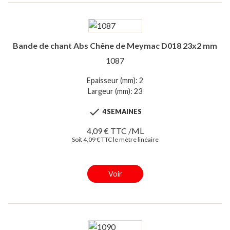
Bande de chant Abs Chêne de Meymac D018 23x2 mm
1087
Epaisseur (mm): 2
Largeur (mm): 23

4 SEMAINES
4,09 € TTC /ML
Soit 4,09 € TTC le mètre linéaire
Voir