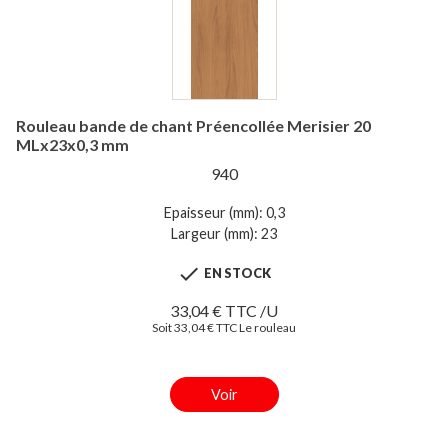
Rouleau bande de chant Préencollée Merisier 20
MLx23x0,3 mm
940
Epaisseur (mm): 0,3
Largeur (mm): 23

EN STOCK
33,04 € TTC /U
Soit 33,04 € TTC Le rouleau
Voir