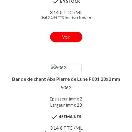

EN STOCK
3,14 € TTC /ML
Soit 3,14 € TTC le mètre linéaire
Voir
Bande de chant Abs Pierre de Lune P001 23x2 mm
5063
Epaisseur (mm): 2
Largeur (mm): 23

4 SEMAINES
3,14 € TTC /ML