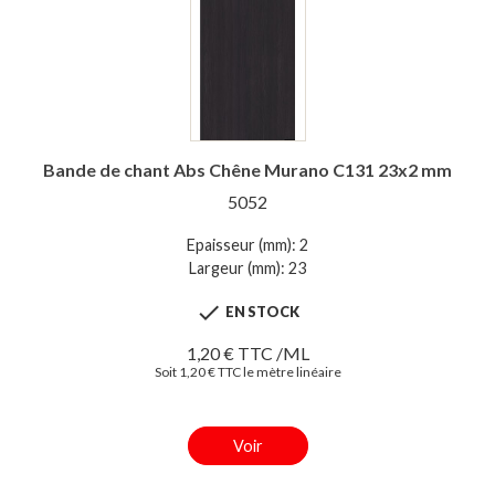
Bande de chant Abs Chêne Murano C131 23x2 mm
5052
Epaisseur (mm): 2
Largeur (mm): 23

EN STOCK
1,20 € TTC /ML
Soit 1,20 € TTC le mètre linéaire
Voir