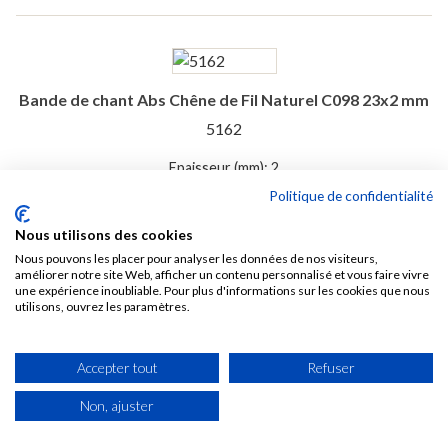
Bande de chant Abs Chêne de Fil Naturel C098 23x2 mm
5162
Epaisseur (mm): 2
Largeur (mm): 23
Politique de confidentialité

EN STOCK
Nous utilisons des cookies
Nous pouvons les placer pour analyser les données de nos visiteurs,
4,37 € TTC /ML
améliorer notre site Web, afficher un contenu personnalisé et vous faire vivre
Soit 4,37 € TTC le mètre linéaire
une expérience inoubliable. Pour plus d'informations sur les cookies que nous
utilisons, ouvrez les paramètres.
Voir
Accepter tout
Refuser
Non, ajuster