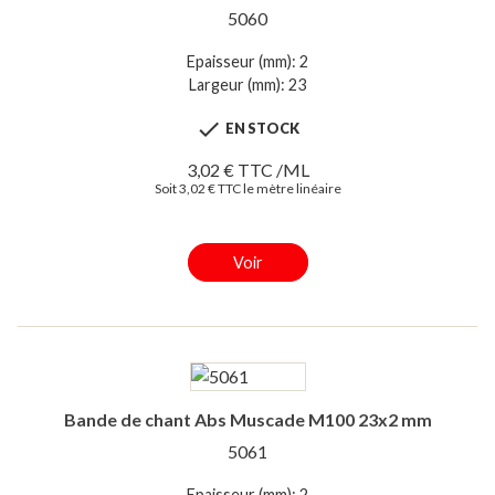
5060
Epaisseur (mm): 2
Largeur (mm): 23

EN STOCK
3,02 € TTC /ML
Soit 3,02 € TTC le mètre linéaire
Voir
Bande de chant Abs Muscade M100 23x2 mm
5061
Epaisseur (mm): 2