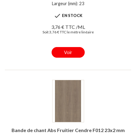
Largeur (mm): 23

EN STOCK
3,76 € TTC /ML
Soit 3,76 € TTC le mètre linéaire
Voir
Bande de chant Abs Fruitier Cendre F012 23x2 mm