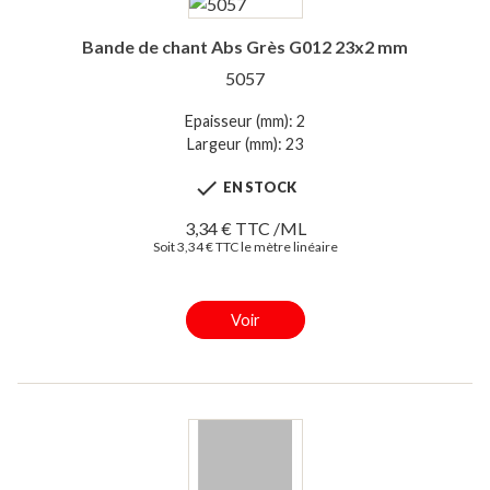
Bande de chant Abs Grès G012 23x2 mm
5057
Epaisseur (mm): 2
Largeur (mm): 23

EN STOCK
3,34 € TTC /ML
Soit 3,34 € TTC le mètre linéaire
Voir