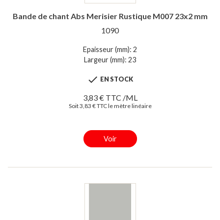
Bande de chant Abs Merisier Rustique M007 23x2 mm
1090
Epaisseur (mm): 2
Largeur (mm): 23

EN STOCK
3,83 € TTC /ML
Soit 3,83 € TTC le mètre linéaire
Voir