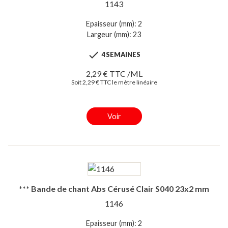
1143
Epaisseur (mm): 2
Largeur (mm): 23

4 SEMAINES
2,29 € TTC /ML
Soit 2,29 € TTC le mètre linéaire
Voir
*** Bande de chant Abs Cérusé Clair S040 23x2 mm
1146
Epaisseur (mm): 2