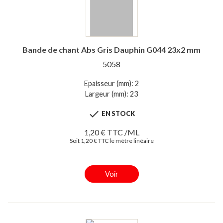
Bande de chant Abs Gris Dauphin G044 23x2 mm
5058
Epaisseur (mm): 2
Largeur (mm): 23

EN STOCK
1,20 € TTC /ML
Soit 1,20 € TTC le mètre linéaire
Voir