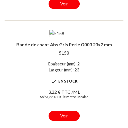
Voir
Bande de chant Abs Gris Perle G003 23x2 mm
5158
Epaisseur (mm): 2
Largeur (mm): 23

EN STOCK
3,22 € TTC /ML
Soit 3,22 € TTC le mètre linéaire
Voir