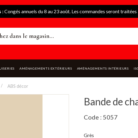
 :
Congés annuels du 8 au 23 août. Les commandes seront traitées à
UISERIES
AMÉNAGEMENTS EXTÉRIEURS
AMÉNAGEMENTS INTÉRIEURS
IS
ABS décor
Bande de ch
Code : 5057
Grès