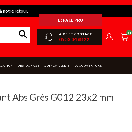
 notre retour.
ESPACE PRO
0
AIDE ET CONTACT
05 53 04 68 22
OLATION
DÉSTOCKAGE
QUINCAILLERIE
LA COUVERTURE
ant Abs Grès G012 23x2 mm