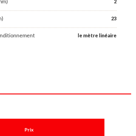
(mm)
2
m)
23
nditionnement
le mètre linéaire
Prix