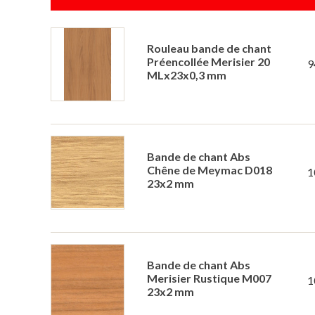
Rouleau bande de chant
Préencollée Merisier 20
9
MLx23x0,3 mm
Bande de chant Abs
Chêne de Meymac D018
1
23x2 mm
Bande de chant Abs
Merisier Rustique M007
1
23x2 mm