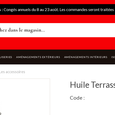
 :
Congés annuels du 8 au 23 août. Les commandes seront traitées à
UISERIES
AMÉNAGEMENTS EXTÉRIEURS
AMÉNAGEMENTS INTÉRIEURS
IS
Les accessoires
Huile Terras
Code :