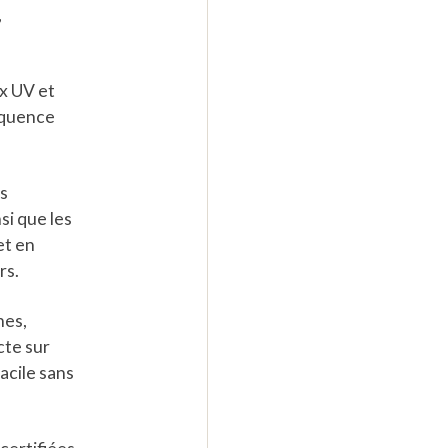
,
x UV et
équence
s
si que les
et en
rs.
hes,
cte sur
acile sans