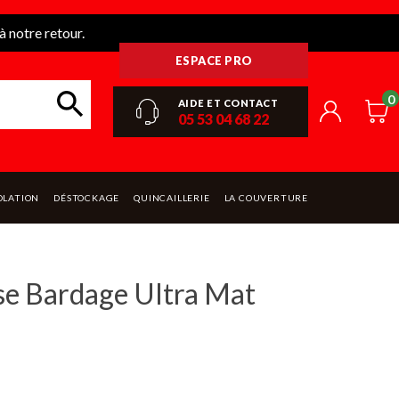
 notre retour.
ESPACE PRO
0
AIDE ET CONTACT
05 53 04 68 22
OLATION
DÉSTOCKAGE
QUINCAILLERIE
LA COUVERTURE
se Bardage Ultra Mat