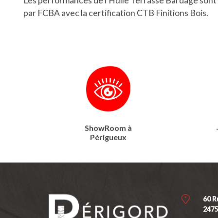
Les performances de l'Huile Terrasse Bardage sont 
par FCBA avec la certification CTB Finitions Bois.
ShowRoom à
Périgueux
60 R
247