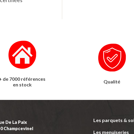
certifiées
+ de 7000 références
Qualité
en stock
Les parquets & so
ue De La Paix
50 Champcevinel
Les menuiseries