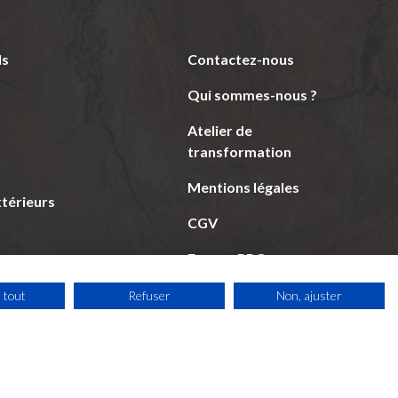
ls
Contactez-nous
Qui sommes-nous ?
Atelier de
transformation
Mentions légales
térieurs
CGV
Espace PRO
Visite interactive
 tout
Refuser
Non, ajuster