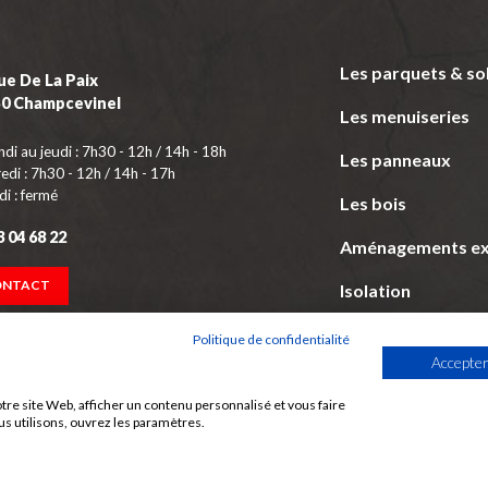
Les parquets & so
ue De La Paix
50 Champcevinel
Les menuiseries
ndi au jeudi : 7h30 - 12h / 14h - 18h
Les panneaux
edi : 7h30 - 12h / 14h - 17h
i : fermé
Les bois
3 04 68 22
Aménagements ex
ONTACT
Isolation
Politique de confidentialité
Accepter
tre site Web, afficher un contenu personnalisé et vous faire
us utilisons, ouvrez les paramètres.
 aussi :