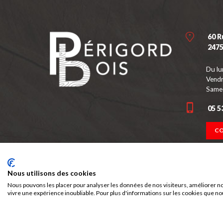
60 R
247
Du lu
Vendr
Samed
05 5
C
Nous utilisons des cookies
Nous pouvons les placer pour analyser les données de nos visiteurs, améliorer no
vivre une expérience inoubliable. Pour plus d'informations sur les cookies que no
Périgord Bois, c'est