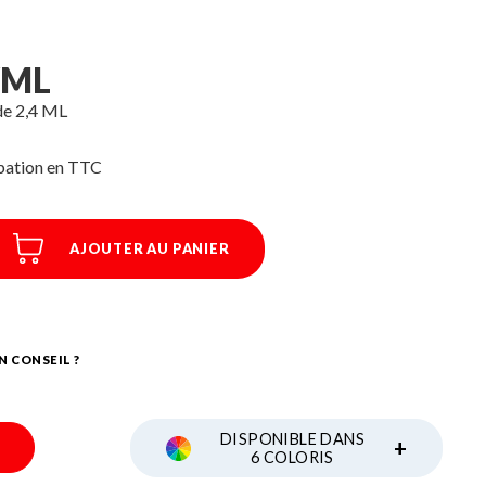
/ML
de 2,4 ML
ipation
AJOUTER AU PANIER
N CONSEIL ?
DISPONIBLE DANS
+
6 COLORIS