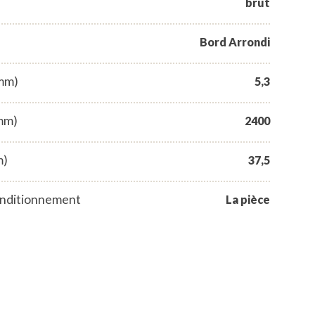
brut
Bord Arrondi
(mm)
5,3
mm)
2400
m)
37,5
nditionnement
La pièce