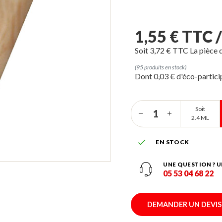
1,55 € TTC 
Soit 3,72 € TTC La pièce 
(95 produits en stock)
Dont 0,03 € d'éco-partic
Soit
2.4 ML

EN STOCK
UNE QUESTION ? U
05 53 04 68 22
DEMANDER UN DEVIS