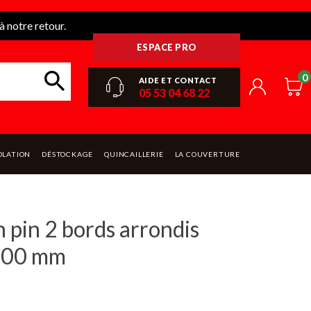
 notre retour.
ESPACE PRO
0
AIDE ET CONTACT
05 53 04 68 22
OLATION
DÉSTOCKAGE
QUINCAILLERIE
LA COUVERTURE
n pin 2 bords arrondis
400 mm