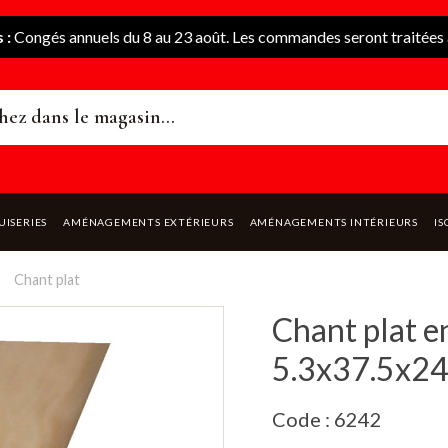
 :
Congés annuels du 8 au 23 août. Les commandes seront traitées à
UISERIES
AMÉNAGEMENTS EXTÉRIEURS
AMÉNAGEMENTS INTÉRIEURS
IS
Chant plat
Chant plat e
5.3x37.5x2
Code : 6242