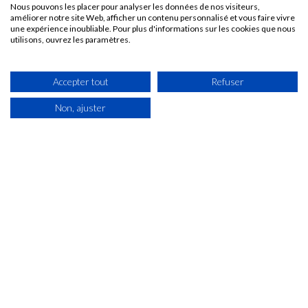
Nous pouvons les placer pour analyser les données de nos visiteurs,
améliorer notre site Web, afficher un contenu personnalisé et vous faire vivre
une expérience inoubliable. Pour plus d'informations sur les cookies que nous
utilisons, ouvrez les paramètres.
Accepter tout
Refuser
Non, ajuster
60 Rue De La Paix
24750 Champcevinel
Du lundi au jeudi : 7h30 - 12h / 14h - 18h
Vendredi : 7h30 - 12h / 14h - 17h
Samedi : fermé
05 53 04 68 22
CONTACT