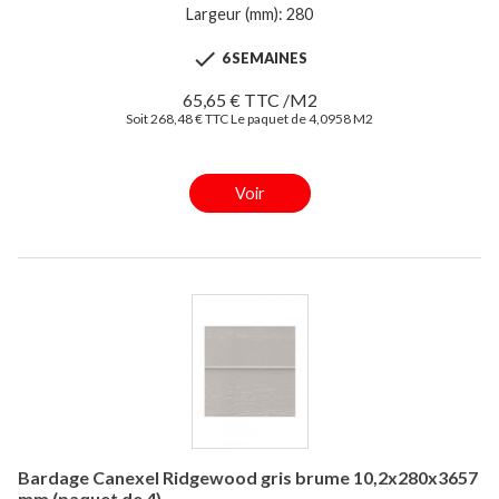
Largeur (mm): 280

6 SEMAINES
65,65 € TTC /M2
Soit 268,48 € TTC Le paquet de 4,0958 M2
Voir
Bardage Canexel Ridgewood gris brume 10,2x280x3657
mm (paquet de 4)