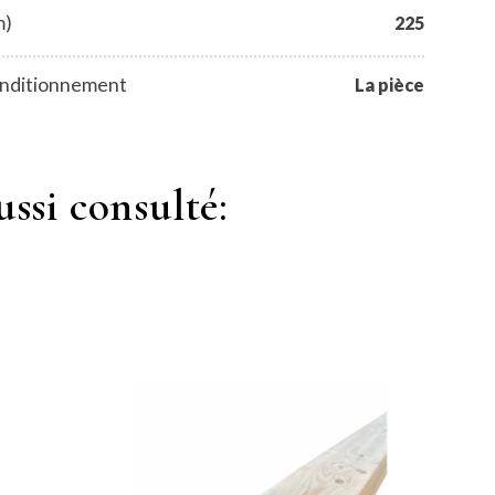
m)
225
nditionnement
La pièce
ussi consulté: