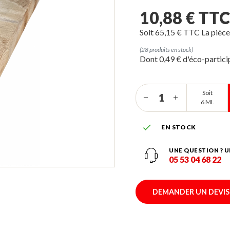
10,88 € TT
Soit 65,15 € TTC La pièc
(28 produits en stock)
Dont 0,49 € d'éco-partic
Soit
6 ML

EN STOCK
UNE QUESTION ? U
05 53 04 68 22
DEMANDER UN DEVIS