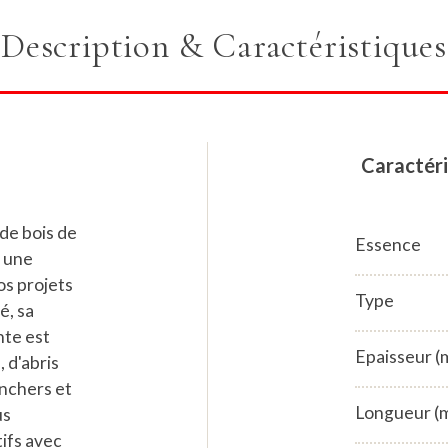
Description & Caractéristiques
Caractéri
de bois de
Essence
r une
os projets
Type
é, sa
nte est
Epaisseur 
 d'abris
anchers et
Longueur (
us
tifs avec