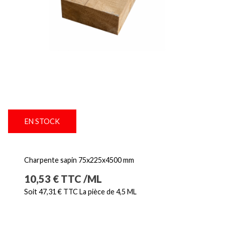
EN STOCK
Charpente sapin 75x225x4500 mm
Prix
10,53 € TTC /ML
Soit 47,31 € TTC La pièce de 4,5 ML