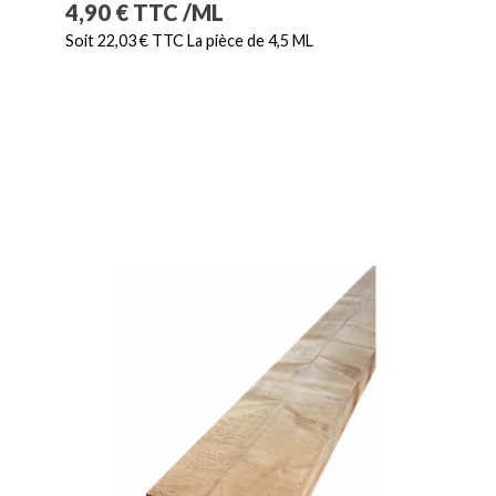
Prix
4,90 € TTC /ML
Soit 22,03 € TTC La pièce de 4,5 ML