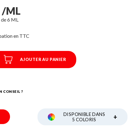
C /ML
e de 6 ML
ipation
AJOUTER AU PANIER
N CONSEIL ?
DISPONIBLE DANS
+
5 COLORIS