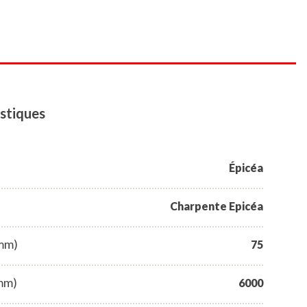
stiques
Épicéa
Charpente Epicéa
(mm)
75
mm)
6000