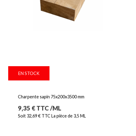
EN STOCK
Charpente sapin 75x200x3500 mm
Prix
9,35 € TTC /ML
Soit 32,69 € TTC La pièce de 3,5 ML