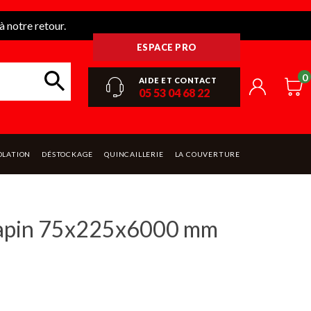
 notre retour.
ESPACE PRO
0
AIDE ET CONTACT
05 53 04 68 22
OLATION
DÉSTOCKAGE
QUINCAILLERIE
LA COUVERTURE
sapin 75x225x6000 mm