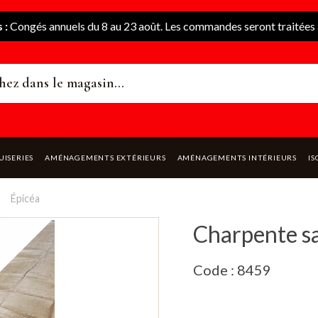
 :
Congés annuels du 8 au 23 août. Les commandes seront traitées à
UISERIES
AMÉNAGEMENTS EXTÉRIEURS
AMÉNAGEMENTS INTÉRIEURS
IS
Épicéa
Charpente 
Code : 8459