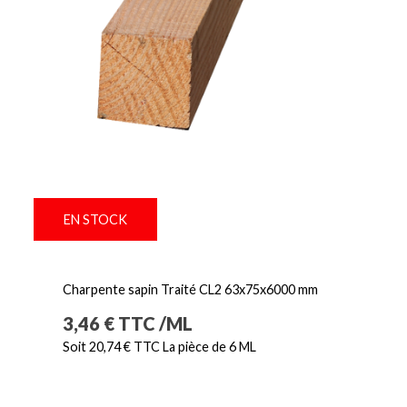
EN STOCK
Charpente sapin Traité CL2 63x75x6000 mm
Prix
3,46 € TTC /ML
Soit 20,74 € TTC La pièce de 6 ML