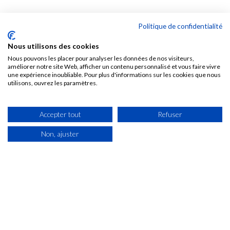
Voir
Politique de confidentialité
Nous utilisons des cookies
Nous pouvons les placer pour analyser les données de nos visiteurs,
améliorer notre site Web, afficher un contenu personnalisé et vous faire vivre
une expérience inoubliable. Pour plus d'informations sur les cookies que nous
utilisons, ouvrez les paramètres.
Accepter tout
Refuser
Non, ajuster
60 Rue De La Paix
24750 Champcevinel
Du lundi au jeudi : 7h30 - 12h / 14h - 18h
Vendredi : 7h30 - 12h / 14h - 17h
Samedi : fermé
05 53 04 68 22