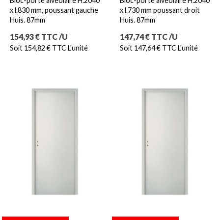
Bloc-porte alvéolaire H.2040
Bloc-porte alvéolaire H.2040
x l.830 mm, poussant gauche
x l.730 mm poussant droit
Huis. 87mm
Huis. 87mm
Prix
Prix
154,93 € TTC /U
147,74 € TTC /U
Soit 154,82 € TTC L'unité
Soit 147,64 € TTC L'unité