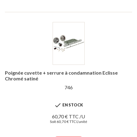
Poignée cuvette + serrure à condamnation Eclisse
Chromé satiné
746

EN STOCK
60,70 € TTC /U
Soit 60,70 € TTC L'unité