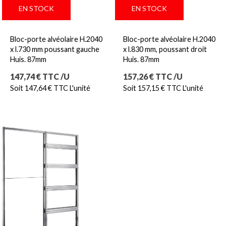
EN STOCK
EN STOCK
Bloc-porte alvéolaire H.2040
Bloc-porte alvéolaire H.2040
x l.730 mm poussant gauche
x l.830 mm, poussant droit
Huis. 87mm
Huis. 87mm
Prix
Prix
147,74 € TTC /U
157,26 € TTC /U
Soit 147,64 € TTC L'unité
Soit 157,15 € TTC L'unité