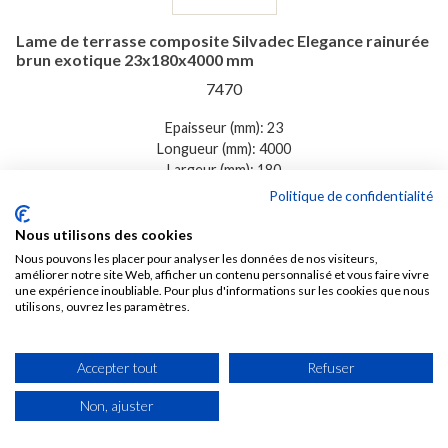
Lame de terrasse composite Silvadec Elegance rainurée
brun exotique 23x180x4000 mm
7470
Epaisseur (mm): 23
Longueur (mm): 4000
Largeur (mm): 180
Politique de confidentialité

6 SEMAINES
Nous utilisons des cookies
116,52 € TTC /M2
Nous pouvons les placer pour analyser les données de nos visiteurs,
Soit 83,83 € TTC La pièce de 0,72 M2
améliorer notre site Web, afficher un contenu personnalisé et vous faire vivre
une expérience inoubliable. Pour plus d'informations sur les cookies que nous
utilisons, ouvrez les paramètres.
Voir
Accepter tout
Refuser
Non, ajuster