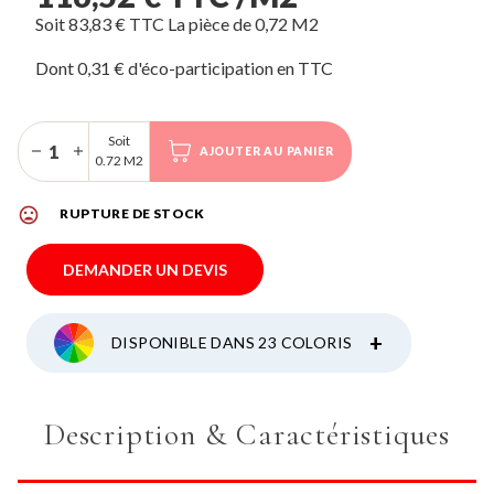
Soit 83,83 € TTC La pièce de 0,72 M2
Dont 0,31 € d'éco-participation
Soit
AJOUTER AU PANIER
0.72 M2
mood_bad
RUPTURE DE STOCK
DEMANDER UN DEVIS
+
DISPONIBLE DANS 23 COLORIS
Description & Caractéristiques