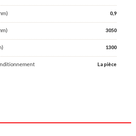
(mm)
0,9
mm)
3050
m)
1300
nditionnement
La pièce