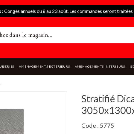
 :
Congés annuels du 8 au 23 août. Les commandes seront traitées à
UISERIES
AMÉNAGEMENTS EXTÉRIEURS
AMÉNAGEMENTS INTÉRIEURS
IS
s
Stratifié Di
3050x1300
Code : 5775