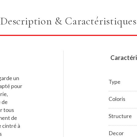
Description & Caractéristiques
Caractéri
 garde un
Type
dapté pour
rie,
Coloris
e de
ur tous
Structure
ement de
 cintré à
Decor
s