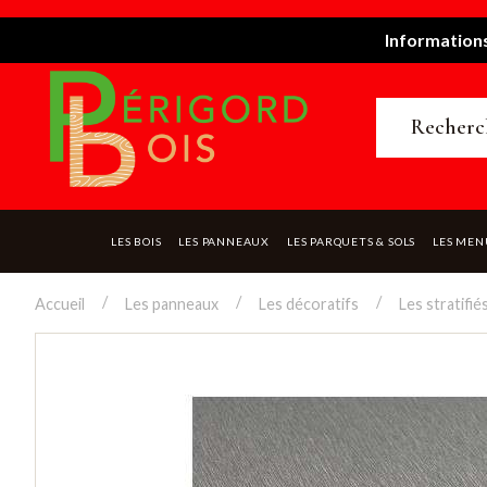
Informations
LES BOIS
LES PANNEAUX
LES PARQUETS & SOLS
LES MEN
Accueil
Les panneaux
Les décoratifs
Les stratifié