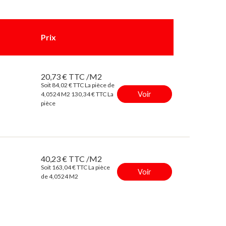
Prix
20,73 € TTC /M2
Soit 84,02 € TTC La pièce de
Voir
4,0524 M2
130,34 € TTC La
pièce
40,23 € TTC /M2
Soit 163,04 € TTC La pièce
Voir
de 4,0524 M2