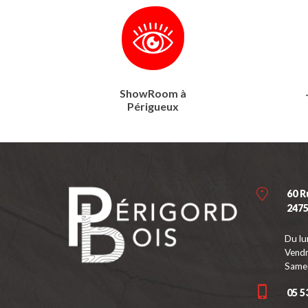
ShowRoom à
Périgueux
60 R
247
Du lu
Vendr
Samed
05 5