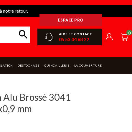
 notre retour.
ESPACE PRO
0
AIDE ET CONTACT
05 53 04 68 22
OLATION
DÉSTOCKAGE
QUINCAILLERIE
LA COUVERTURE
ca Alu Brossé 3041
x0,9 mm