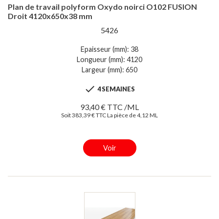
Plan de travail polyform Oxydo noirci O102 FUSION
Droit 4120x650x38 mm
5426
Epaisseur (mm): 38
Longueur (mm): 4120
Largeur (mm): 650

4 SEMAINES
93,40 € TTC /ML
Soit 383,39 € TTC La pièce de 4,12 ML
Voir