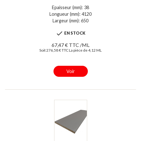
Epaisseur (mm): 38
Longueur (mm): 4120
Largeur (mm): 650

EN STOCK
67,47 € TTC /ML
Soit 276,58 € TTC La pièce de 4,12 ML
Voir