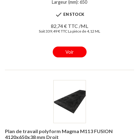
Largeur (mm): 650

EN STOCK
82,74 € TTC /ML
Soit 339,49 € TTC La pièce de 4,12 ML
Voir
Plan de travail polyform Magma M113 FUSION
4120x650x38 mm Droit