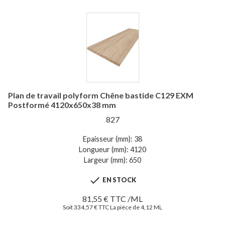
Plan de travail polyform Chêne bastide C129 EXM
Postformé 4120x650x38 mm
827
Epaisseur (mm): 38
Longueur (mm): 4120
Largeur (mm): 650

EN STOCK
81,55 € TTC /ML
Soit 334,57 € TTC La pièce de 4,12 ML