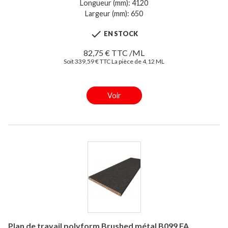
Longueur (mm): 4120
Largeur (mm): 650

EN STOCK
82,75 € TTC /ML
Soit 339,59 € TTC La pièce de 4,12 ML
Voir
Plan de travail polyform Brushed métal B099 FA