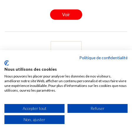
Voir
Politique de confidentialité
Nous utilisons des cookies
Nous pouvons les placer pour analyser les données de nos visiteurs,
améliorer notre site Web, afficher un contenu personnalisé et vous faire vivre
une expérience inoubliable. Pour plus d'informations sur les cookies que nous
Plan de travail polyform Chêne adrian C182 ESSENCIA
utilisons, ouvrez les paramètres.
Droit 4120x650x38 mm
7487
Accepter tout
Refuser
Epaisseur (mm): 38
Non, ajuster
Longueur (mm): 4120
Largeur (mm): 650