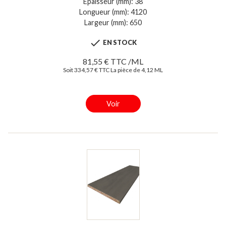
Epaisseur (mm): 38
Longueur (mm): 4120
Largeur (mm): 650

EN STOCK
81,55 € TTC /ML
Soit 334,57 € TTC La pièce de 4,12 ML
Voir