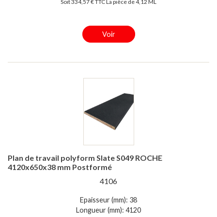
Soit 334,57 € TTC La pièce de 4,12 ML
Voir
Plan de travail polyform Slate S049 ROCHE
4120x650x38 mm Postformé
4106
Epaisseur (mm): 38
Longueur (mm): 4120