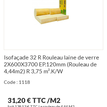
Isofaçade 32 R Rouleau laine de verre
2X600X3700 EP.120mm (Rouleau de
4,44m2) R 3,75 m².K/W
Code : 1118
31,20 € TTC /M2
Soit 138,53 € TTC Le rouleau de 4,44 M2