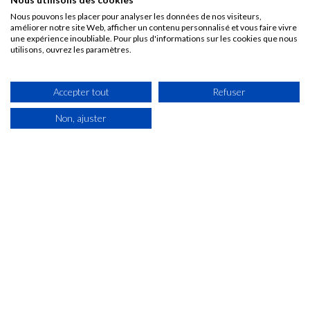
Nous pouvons les placer pour analyser les données de nos visiteurs,
améliorer notre site Web, afficher un contenu personnalisé et vous faire vivre
une expérience inoubliable. Pour plus d'informations sur les cookies que nous
utilisons, ouvrez les paramètres.
60 Rue De La Paix
24750 Champcevinel
Accepter tout
Refuser
Du lundi au jeudi : 7h30 - 12h / 14h - 18h
Vendredi : 7h30 - 12h / 14h - 17h
Non, ajuster
Samedi : fermé
05 53 04 68 22
CONTACT
PRODUITS
NOTRE SOCIÉTÉ