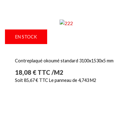
EN STOCK
Contreplaqué okoumé standard 3100x1530x5 mm
Prix
18,08 € TTC /M2
Soit 85,67 € TTC Le panneau de 4,743 M2