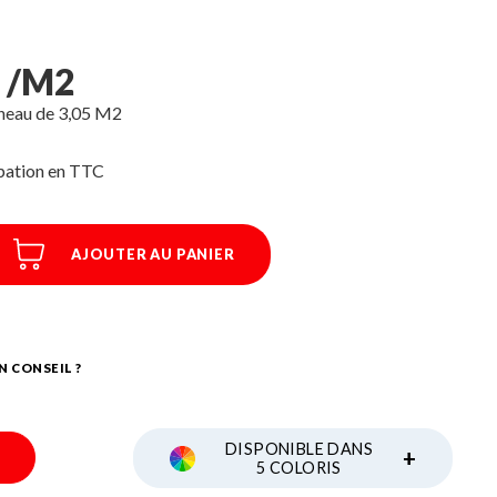
C /M2
neau de 3,05 M2
ipation
AJOUTER AU PANIER
N CONSEIL ?
DISPONIBLE DANS
+
5 COLORIS