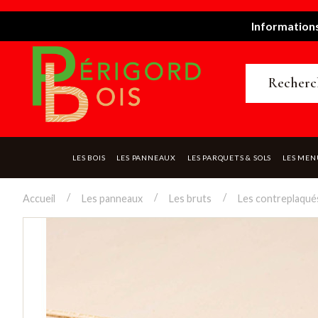
Informations
LES BOIS
LES PANNEAUX
LES PARQUETS & SOLS
LES MEN
Accueil
Les panneaux
Les bruts
Les contreplaqué