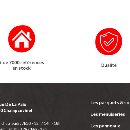
+ de 7000 références
Qualité
en stock
Les parquets & so
ue De La Paix
50 Champcevinel
Les menuiseries
ndi au jeudi : 7h30 - 12h / 14h - 18h
Les panneaux
edi : 7h30 - 12h / 14h - 17h