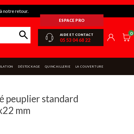
 notre retour.
ESPACE PRO
0
AIDE ET CONTACT
05 53 04 68 22
OLATION
DÉSTOCKAGE
QUINCAILLERIE
LA COUVERTURE
 peuplier standard
x22 mm