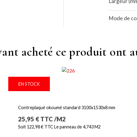
Largeur (m
Mode de co
ayant acheté ce produit
ont a
EN STOCK
Contreplaqué okoumé standard 3100x1530x8 mm
Prix
25,95 € TTC /M2
Soit 122,98 € TTC Le panneau de 4,743 M2