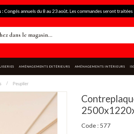
 :
Congés annuels du 8 au 23 août. Les commandes seront traitées à
UISERIES
AMÉNAGEMENTS EXTÉRIEURS
AMÉNAGEMENTS INTÉRIEURS
IS
s
Peuplier
Contreplaqué
2500x1220
Code : 577