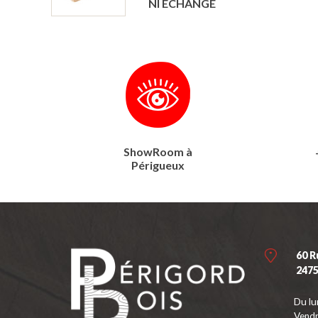
NI ECHANGE
ShowRoom à
Périgueux
60 R
247
Du lu
Vendr