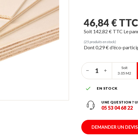
46,84 € TT
Soit 142,82 € TTC Le pan
(25 produits en stock)
Dont 0,29 € d'éco-partic
Soit
3.05 M2

EN STOCK
UNE QUESTION ? U
05 53 04 68 22
DEMANDER UN DEVIS