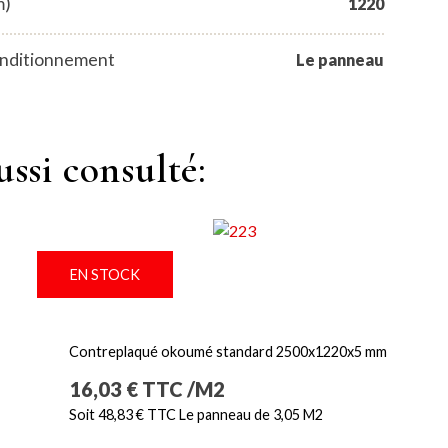
m)
1220
nditionnement
Le panneau
ussi consulté:
EN STOCK
Contreplaqué okoumé standard 2500x1220x5 mm
Prix
16,03 € TTC /M2
Soit 48,83 € TTC Le panneau de 3,05 M2