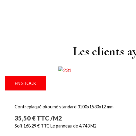
Les clients 
EN STOCK
Contreplaqué okoumé standard 3100x1530x12 mm
Prix
35,50 € TTC /M2
Soit 168,29 € TTC Le panneau de 4,743 M2