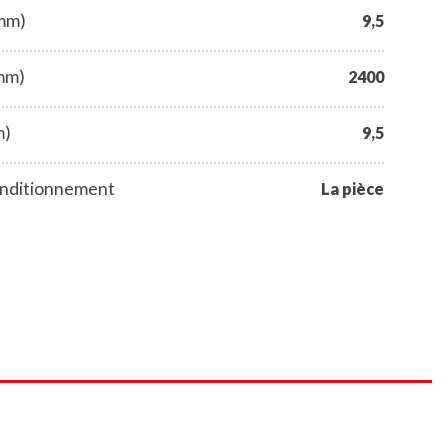
(mm)
9,5
mm)
2400
m)
9,5
nditionnement
La pièce