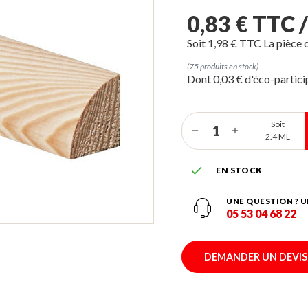
0,83 € TTC 
Soit 1,98 € TTC La pièce 
(75 produits en stock)
Dont 0,03 € d'éco-partic
Soit
2.4 ML

EN STOCK
UNE QUESTION ? U
05 53 04 68 22
DEMANDER UN DEVIS