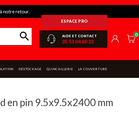
 notre retour.
ESPACE PRO
0
AIDE ET CONTACT
05 53 04 68 22
OLATION
DÉSTOCKAGE
QUINCAILLERIE
LA COUVERTURE
nd en pin 9.5x9.5x2400 mm