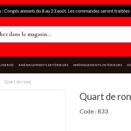
 :
Congés annuels du 8 au 23 août. Les commandes seront traitées à
UISERIES
AMÉNAGEMENTS EXTÉRIEURS
AMÉNAGEMENTS INTÉRIEURS
IS
Quart de rond
Quart de ro
Code : 833