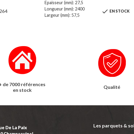
Epaisseur (mm): 27,5
Longueur (mm): 2400

264
EN STOCK
Largeur (mm): 57,5
+ de 7000 références
Qualité
en stock
Les parquets & so
ue De La Paix
50 Champcevinel