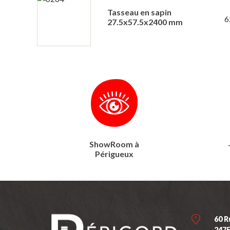
Tasseau en sapin
6
27.5x57.5x2400 mm
ShowRoom à
Périgueux
60 R
247