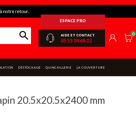
 notre retour.
ESPACE PRO
0
AIDE ET CONTACT
05 53 04 68 22
OLATION
DÉSTOCKAGE
QUINCAILLERIE
LA COUVERTURE
sapin 20.5x20.5x2400 mm