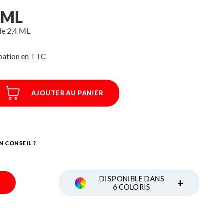
/ML
de 2,4 ML
ipation
AJOUTER AU PANIER
N CONSEIL ?
DISPONIBLE DANS
+
6 COLORIS