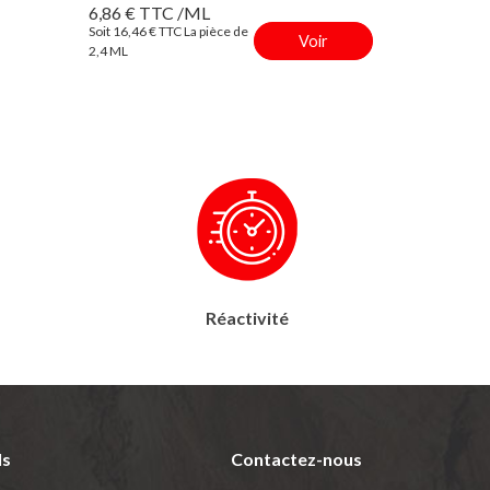
6,86 € TTC /ML
Soit 16,46 € TTC La pièce de
Voir
2,4 ML
Réactivité
ls
Contactez-nous