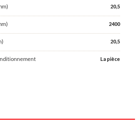
(mm)
20,5
mm)
2400
m)
20,5
nditionnement
La pièce