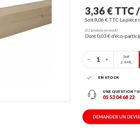
3,36 € TTC 
Soit 8,06 € TTC La pièce 
(22 produits en stock)
Dont 0,03 € d'éco-partic
Soit
2.4 ML

EN STOCK
UNE QUESTION ? U
05 53 04 68 22
DEMANDER UN DEVIS