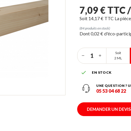
7,09 € TTC 
Soit 14,17 € TTC La pièc
(84 produits en stock)
Dont 0,02 € d'éco-partic
Soit
2 ML

EN STOCK
UNE QUESTION ? U
05 53 04 68 22
DEMANDER UN DEVIS