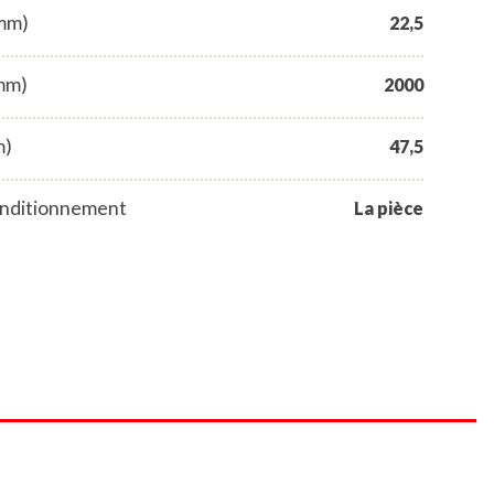
(mm)
22,5
mm)
2000
m)
47,5
nditionnement
La pièce