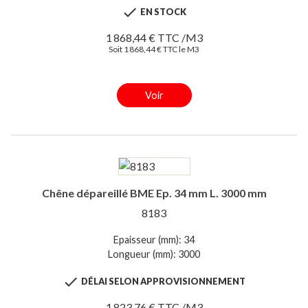

EN STOCK
1 868,44 € TTC /M3
Soit 1 868,44 € TTC le M3
Voir
Chêne dépareillé BME Ep. 34 mm L. 3000 mm
8183
Epaisseur (mm): 34
Longueur (mm): 3000

DÉLAI SELON APPROVISIONNEMENT
1 823,76 € TTC /M3