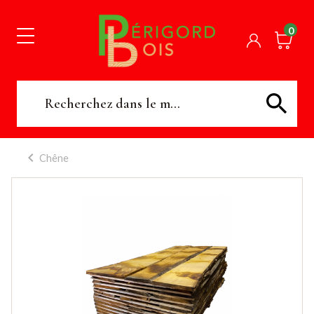
0
Chêne