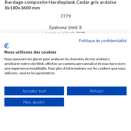
Bardage composite Hardieplank Cedar gris ardoise
8x180x3600 mm
7779
Epaisseur (mm): 8
Longueur (mm): 3600
Largeur (mm): 180
Politique de confidentialité

6 SEMAINES
Nous utilisons des cookies
Nous pouvons les placer pour analyser les données de nos visiteurs,
42,83 € TTC /M2
améliorer notre site Web, afficher un contenu personnalisé et vous faire vivre
Soit 27,75 € TTC La pièce de 0,648 M2
une expérience inoubliable. Pour plus d'informations sur les cookies que nous
utilisons, ouvrez les paramètres.
Voir
Accepter tout
Refuser
Non, ajuster