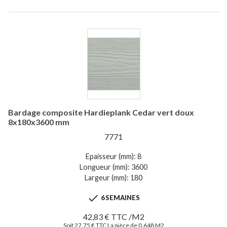
Bardage composite Hardieplank Cedar vert doux
8x180x3600 mm
7771
Epaisseur (mm): 8
Longueur (mm): 3600
Largeur (mm): 180

6 SEMAINES
42,83 € TTC /M2
Soit 27,75 € TTC La pièce de 0,648 M2