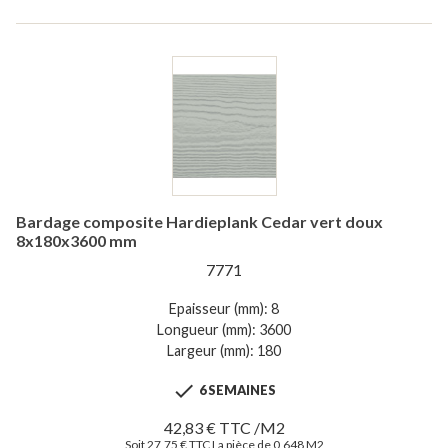
Bardage composite Hardieplank Cedar vert doux
8x180x3600 mm
7771
Epaisseur (mm): 8
Longueur (mm): 3600
Largeur (mm): 180

6 SEMAINES
42,83 € TTC /M2
Soit 27,75 € TTC La pièce de 0,648 M2