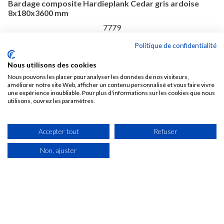
Bardage composite Hardieplank Cedar gris ardoise
8x180x3600 mm
7779
Politique de confidentialité
Epaisseur (mm): 8
Longueur (mm): 3600
Nous utilisons des cookies
Largeur (mm): 180
Nous pouvons les placer pour analyser les données de nos visiteurs,
améliorer notre site Web, afficher un contenu personnalisé et vous faire vivre

6 SEMAINES
une expérience inoubliable. Pour plus d'informations sur les cookies que nous
utilisons, ouvrez les paramètres.
42,83 € TTC /M2
Soit 27,75 € TTC La pièce de 0,648 M2
Accepter tout
Refuser
Voir
Non, ajuster