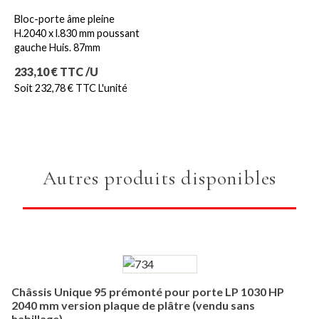
Bloc-porte âme pleine
H.2040 x l.830 mm poussant
gauche Huis. 87mm
Prix
233,10 € TTC /U
Soit 232,78 € TTC L'unité
Autres produits disponibles
Châssis Unique 95 prémonté pour porte LP 1030 HP
2040 mm version plaque de plâtre (vendu sans
habillage)