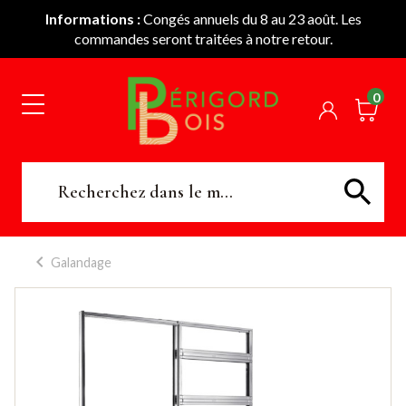
Informations :
Congés annuels du 8 au 23 août. Les
commandes seront traitées à notre retour.
0
Galandage