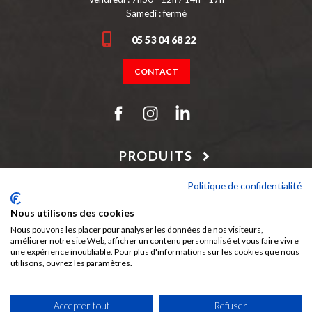
Samedi : fermé
05 53 04 68 22
CONTACT
PRODUITS
NOTRE SOCIÉTÉ
Politique de confidentialité
Nous utilisons des cookies
Nous pouvons les placer pour analyser les données de nos visiteurs,
améliorer notre site Web, afficher un contenu personnalisé et vous faire vivre
Périgord Bois, c'est aussi :
une expérience inoubliable. Pour plus d'informations sur les cookies que nous
utilisons, ouvrez les paramètres.
Accepter tout
Refuser