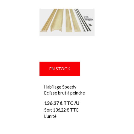
EN STOCK
Habillage Speedy
Eclisse brut à peindre
Prix
136,27 € TTC /U
Soit 136,22 € TTC
L'unité