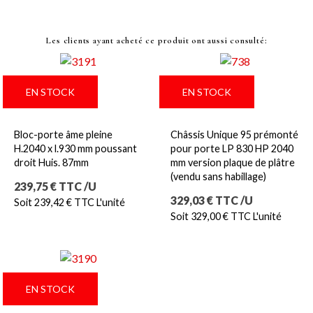
Les clients ayant acheté ce produit
ont aussi consulté:
EN STOCK
EN STOCK
Bloc-porte âme pleine
Châssis Unique 95 prémonté
H.2040 x l.930 mm poussant
pour porte LP 830 HP 2040
droit Huis. 87mm
mm version plaque de plâtre
(vendu sans habillage)
Prix
239,75 € TTC /U
Prix
329,03 € TTC /U
Soit 239,42 € TTC L'unité
Soit 329,00 € TTC L'unité
EN STOCK