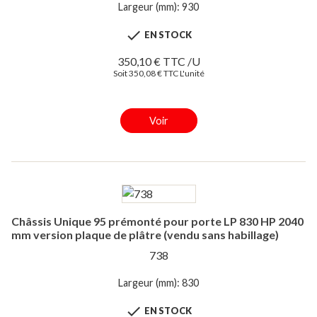
Largeur (mm): 930

EN STOCK
350,10 € TTC /U
Soit 350,08 € TTC L'unité
Voir
Châssis Unique 95 prémonté pour porte LP 830 HP 2040
mm version plaque de plâtre (vendu sans habillage)
738
Largeur (mm): 830

EN STOCK