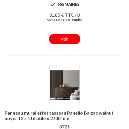

6 SEMAINES
31,85 € TTC /U
Soit 31,84 € TTC L'unité
Voir
Panneau mural effet tasseau Panelio Balzac walnut
noyer 12 x 116 utile x 2700 mm
8721