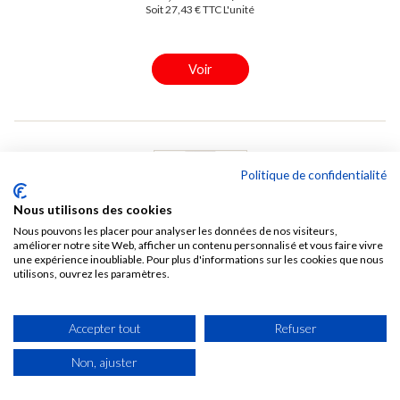
Soit 27,43 € TTC L'unité
Voir
Politique de confidentialité
Nous utilisons des cookies
Nous pouvons les placer pour analyser les données de nos visiteurs,
améliorer notre site Web, afficher un contenu personnalisé et vous faire vivre
une expérience inoubliable. Pour plus d'informations sur les cookies que nous
utilisons, ouvrez les paramètres.
Baguette de finition droite Panelio Hugo walnut noyer
21 x 26 utile x 2700 mm
Accepter tout
Refuser
8700
Non, ajuster
Epaisseur (mm): 21
Longueur (mm): 2700