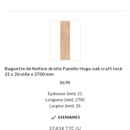
Baguette de finition droite Panelio Hugo oak craft teck
21 x 26 utile x 2700 mm
8698
Epaisseur (mm): 21
Longueur (mm): 2700
Largeur (mm): 26

6 SEMAINES
27,43 € TTC /U