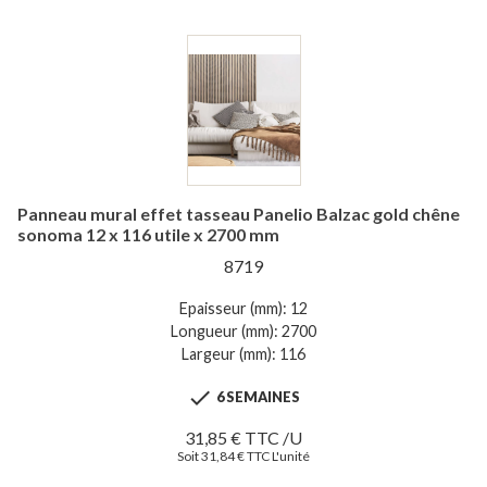
Panneau mural effet tasseau Panelio Balzac gold chêne
sonoma 12 x 116 utile x 2700 mm
8719
Epaisseur (mm): 12
Longueur (mm): 2700
Largeur (mm): 116

6 SEMAINES
31,85 € TTC /U
Soit 31,84 € TTC L'unité