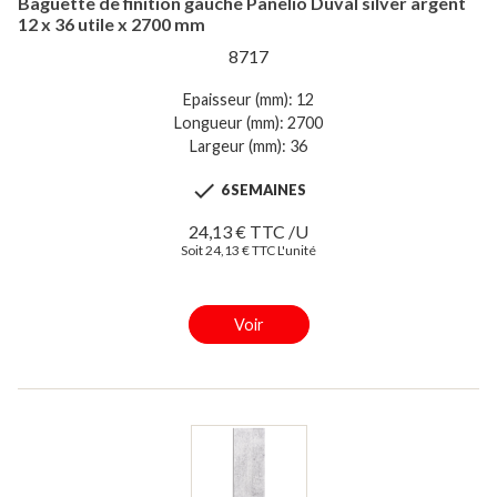
Baguette de finition gauche Panelio Duval silver argent
12 x 36 utile x 2700 mm
8717
Epaisseur (mm): 12
Longueur (mm): 2700
Largeur (mm): 36

6 SEMAINES
24,13 € TTC /U
Soit 24,13 € TTC L'unité
Voir