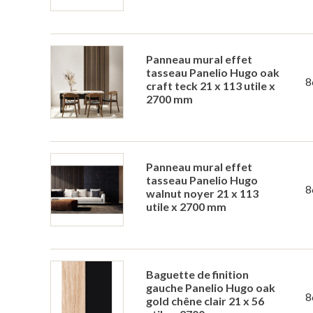
Panneau mural effet
tasseau Panelio Hugo oak
8
craft teck 21 x 113 utile x
2700 mm
Panneau mural effet
tasseau Panelio Hugo
8
walnut noyer 21 x 113
utile x 2700 mm
Baguette de finition
gauche Panelio Hugo oak
8
gold chêne clair 21 x 56