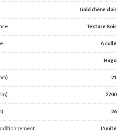
Gold chêne clair
face
Texture Bois
se
A collé
Hugo
(mm)
21
mm)
2700
m)
26
nditionnement
L'unité