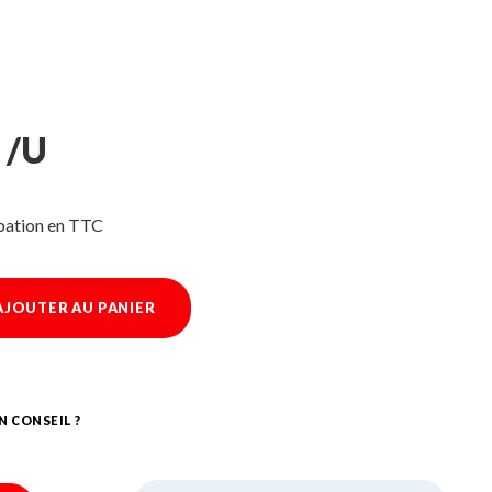
 /U
ipation
AJOUTER AU PANIER
N CONSEIL ?