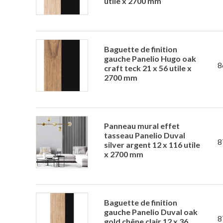
utile x 2700 mm
Baguette de finition
gauche Panelio Hugo oak
8
craft teck 21 x 56 utile x
2700 mm
Panneau mural effet
tasseau Panelio Duval
8
silver argent 12 x 116 utile
x 2700 mm
Baguette de finition
gauche Panelio Duval oak
8
gold chêne clair 12 x 36