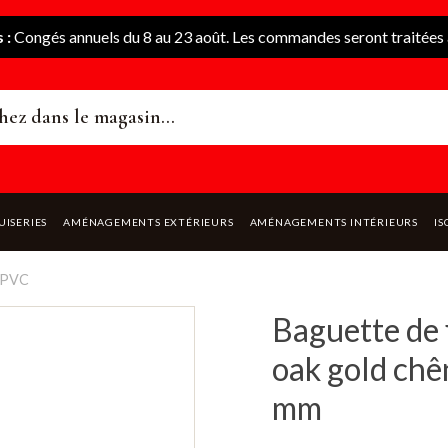
 :
Congés annuels du 8 au 23 août. Les commandes seront traitées à
UISERIES
AMÉNAGEMENTS EXTÉRIEURS
AMÉNAGEMENTS INTÉRIEURS
IS
PVC
Baguette de 
oak gold chên
mm