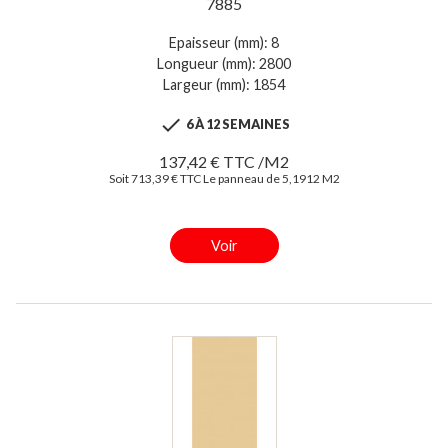
7885
Epaisseur (mm): 8
Longueur (mm): 2800
Largeur (mm): 1854

6 À 12 SEMAINES
137,42 € TTC /M2
Soit 713,39 € TTC Le panneau de 5,1912 M2
Voir