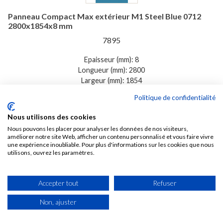
Panneau Compact Max extérieur M1 Steel Blue 0712
2800x1854x8 mm
7895
Epaisseur (mm): 8
Longueur (mm): 2800
Largeur (mm): 1854
Politique de confidentialité

6 À 12 SEMAINES
Nous utilisons des cookies
147,83 € TTC /M2
Soit 767,44 € TTC Le panneau de 5,1912 M2
Nous pouvons les placer pour analyser les données de nos visiteurs,
améliorer notre site Web, afficher un contenu personnalisé et vous faire vivre
une expérience inoubliable. Pour plus d'informations sur les cookies que nous
utilisons, ouvrez les paramètres.
Voir
Accepter tout
Refuser
Non, ajuster