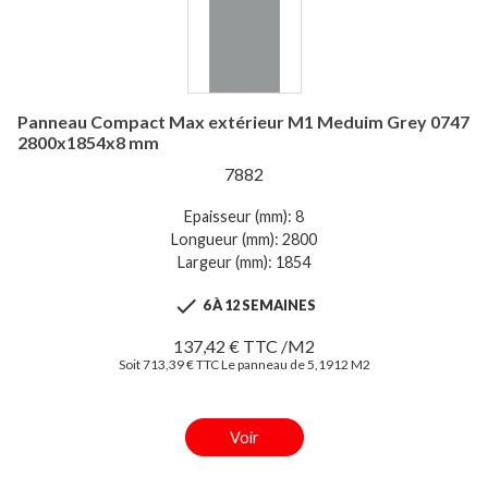
Panneau Compact Max extérieur M1 Meduim Grey 0747
2800x1854x8 mm
7882
Epaisseur (mm): 8
Longueur (mm): 2800
Largeur (mm): 1854

6 À 12 SEMAINES
137,42 € TTC /M2
Soit 713,39 € TTC Le panneau de 5,1912 M2
Voir