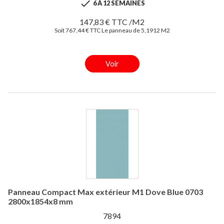

6 À 12 SEMAINES
147,83 € TTC /M2
Soit 767,44 € TTC Le panneau de 5,1912 M2
Voir
Panneau Compact Max extérieur M1 Dove Blue 0703
2800x1854x8 mm
7894