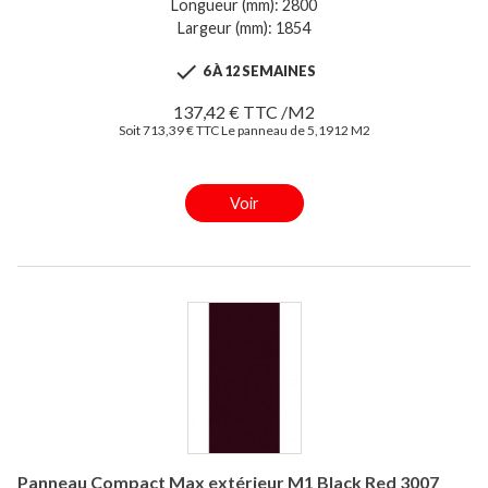
Longueur (mm): 2800
Largeur (mm): 1854

6 À 12 SEMAINES
137,42 € TTC /M2
Soit 713,39 € TTC Le panneau de 5,1912 M2
Voir
Panneau Compact Max extérieur M1 Black Red 3007