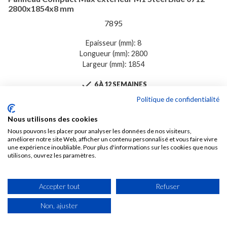
2800x1854x8 mm
7895
Epaisseur (mm): 8
Longueur (mm): 2800
Largeur (mm): 1854

6 À 12 SEMAINES
Politique de confidentialité
147,83 € TTC /M2
Soit 767,44 € TTC Le panneau de 5,1912 M2
Nous utilisons des cookies
Nous pouvons les placer pour analyser les données de nos visiteurs,
améliorer notre site Web, afficher un contenu personnalisé et vous faire vivre
Voir
une expérience inoubliable. Pour plus d'informations sur les cookies que nous
utilisons, ouvrez les paramètres.
Accepter tout
Refuser
Non, ajuster