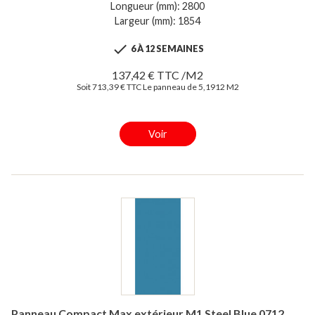
Longueur (mm): 2800
Largeur (mm): 1854

6 À 12 SEMAINES
137,42 € TTC /M2
Soit 713,39 € TTC Le panneau de 5,1912 M2
Voir
Panneau Compact Max extérieur M1 Steel Blue 0712