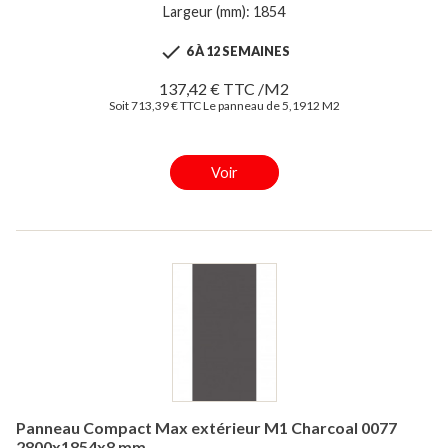
Largeur (mm): 1854

6 À 12 SEMAINES
137,42 € TTC /M2
Soit 713,39 € TTC Le panneau de 5,1912 M2
Voir
Panneau Compact Max extérieur M1 Charcoal 0077
2800x1854x8 mm