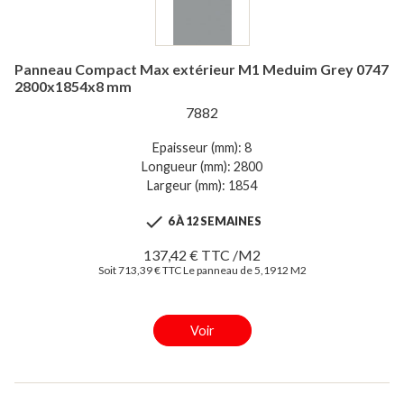
Panneau Compact Max extérieur M1 Meduim Grey 0747
2800x1854x8 mm
7882
Epaisseur (mm): 8
Longueur (mm): 2800
Largeur (mm): 1854

6 À 12 SEMAINES
137,42 € TTC /M2
Soit 713,39 € TTC Le panneau de 5,1912 M2
Voir