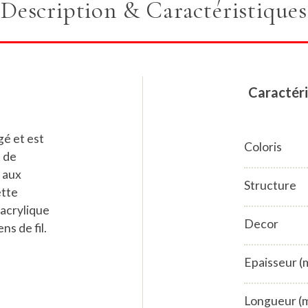
Description & Caractéristiques
Caractéri
é et est
Coloris
t de
t aux
Structure
ette
acrylique
Decor
s de fil.
Epaisseur 
Longueur (