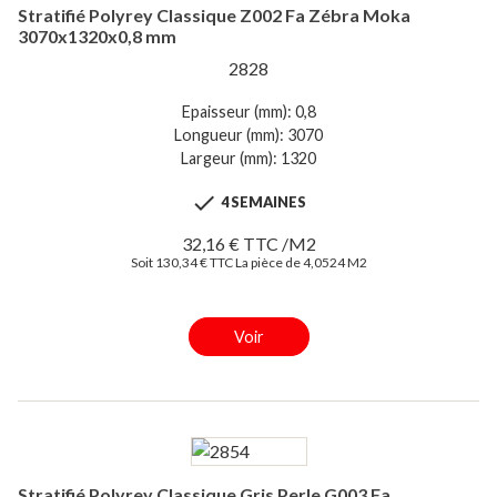
Stratifié Polyrey Classique Z002 Fa Zébra Moka
3070x1320x0,8 mm
2828
Epaisseur (mm): 0,8
Longueur (mm): 3070
Largeur (mm): 1320

4 SEMAINES
32,16 € TTC /M2
Soit 130,34 € TTC La pièce de 4,0524 M2
Voir
Stratifié Polyrey Classique Gris Perle G003 Fa