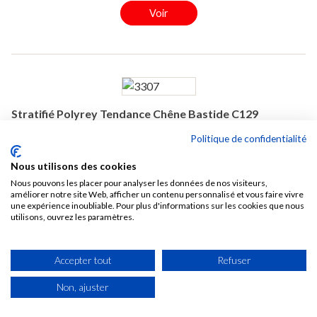
Voir
Stratifié Polyrey Tendance Chêne Bastide C129
Extramat 3070x1320x0,8 mm
Politique de confidentialité
3307
Nous utilisons des cookies
Epaisseur (mm): 0,8
Nous pouvons les placer pour analyser les données de nos visiteurs,
Longueur (mm): 3070
améliorer notre site Web, afficher un contenu personnalisé et vous faire vivre
Largeur (mm): 1320
une expérience inoubliable. Pour plus d'informations sur les cookies que nous
utilisons, ouvrez les paramètres.

EN STOCK
41,80 € TTC /M2
Accepter tout
Refuser
Soit 169,38 € TTC La pièce de 4,0524 M2
Non, ajuster