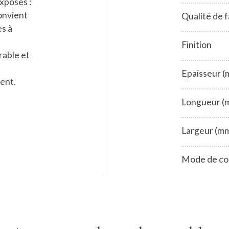
xposés :
onvient
Qualité de 
es à
Finition
rable et
t
Epaisseur 
ent.
Longueur (
Largeur (m
Mode de co