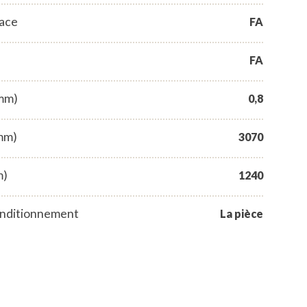
face
FA
FA
(mm)
0,8
mm)
3070
m)
1240
nditionnement
La pièce