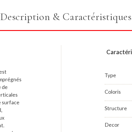
Description & Caractéristiques
Caractéri
est
Type
imprégnés
e de
Coloris
erticales
e surface
Structure
l,
ux
Decor
nt.