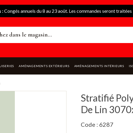
 :
Congés annuels du 8 au 23 août. Les commandes seront traitées à
UISERIES
AMÉNAGEMENTS EXTÉRIEURS
AMÉNAGEMENTS INTÉRIEURS
IS
s
Stratifié Po
De Lin 307
Code : 6287