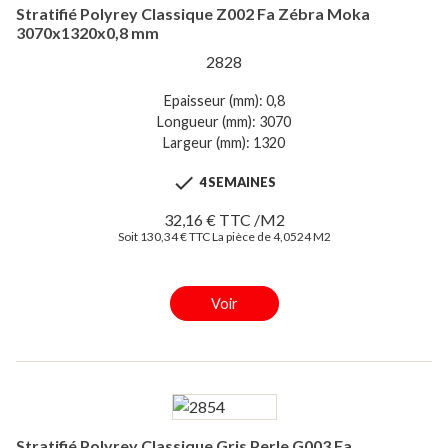
Stratifié Polyrey Classique Z002 Fa Zébra Moka
3070x1320x0,8 mm
2828
Epaisseur (mm): 0,8
Longueur (mm): 3070
Largeur (mm): 1320

4 SEMAINES
32,16 € TTC /M2
Soit 130,34 € TTC La pièce de 4,0524 M2
Voir
Stratifié Polyrey Classique Gris Perle G003 Fa