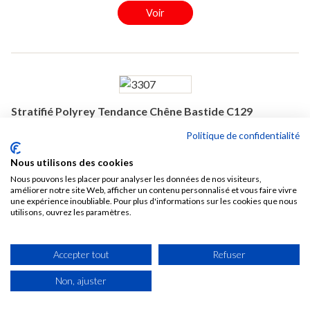
Voir
Stratifié Polyrey Tendance Chêne Bastide C129
Extramat 3070x1320x0,8 mm
Politique de confidentialité
3307
Nous utilisons des cookies
Epaisseur (mm): 0,8
Nous pouvons les placer pour analyser les données de nos visiteurs,
Longueur (mm): 3070
améliorer notre site Web, afficher un contenu personnalisé et vous faire vivre
Largeur (mm): 1320
une expérience inoubliable. Pour plus d'informations sur les cookies que nous
utilisons, ouvrez les paramètres.

EN STOCK
41,80 € TTC /M2
Accepter tout
Refuser
Soit 169,38 € TTC La pièce de 4,0524 M2
Non, ajuster