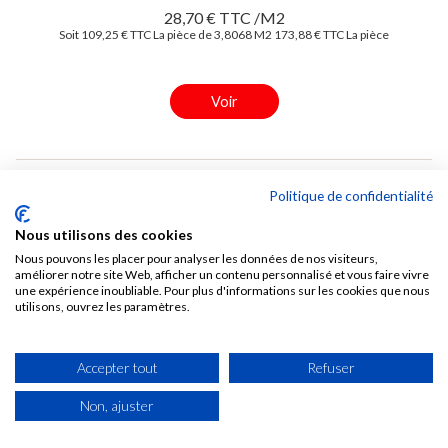
28,70 € TTC /M2
Soit 109,25 € TTC La pièce de 3,8068 M2
173,88 € TTC La pièce
Voir
Politique de confidentialité
Nous utilisons des cookies
Stratifié Polyrey Tendance Chêne Bastide C129
Nous pouvons les placer pour analyser les données de nos visiteurs,
Extramat 3070x1320x0,8 mm
améliorer notre site Web, afficher un contenu personnalisé et vous faire vivre
3307
une expérience inoubliable. Pour plus d'informations sur les cookies que nous
utilisons, ouvrez les paramètres.
Epaisseur (mm): 0,8
Longueur (mm): 3070
Accepter tout
Refuser
Largeur (mm): 1320
Non, ajuster

EN STOCK