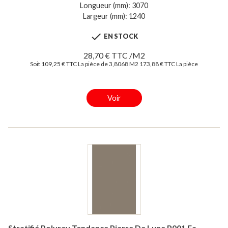
Longueur (mm): 3070
Largeur (mm): 1240

EN STOCK
28,70 € TTC /M2
Soit 109,25 € TTC La pièce de 3,8068 M2
173,88 € TTC La pièce
Voir
Stratifié Polyrey Tendance Pierre De Lune P001 Fa